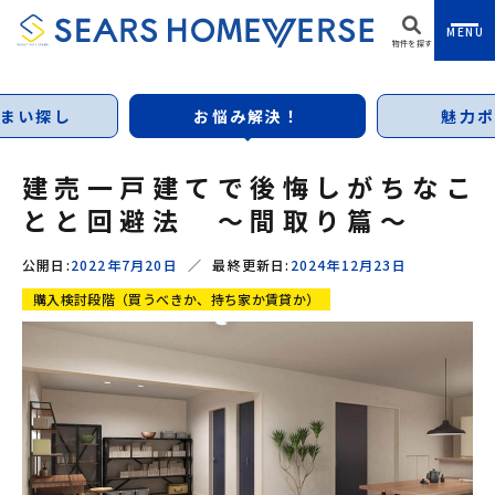
MENU
物件を探す
まい探し
お悩み解決！
魅力ポ
建売一戸建てで後悔しがちなこ
とと回避法 ～間取り篇～
公開日:
2022年7月20日
／
最終更新日:
2024年12月23日
購入検討段階（買うべきか、持ち家か賃貸か）