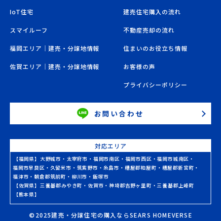
IoT住宅
建売住宅購入の流れ
スマイルーフ
不動産売却の流れ
福岡エリア｜建売・分譲地情報
住まいのお役立ち情報
佐賀エリア｜建売・分譲地情報
お客様の声
プライバシーポリシー
お問い合わせ
対応エリア
【福岡県】
大野城市
・
太宰府市
・
福岡市南区
・
福岡市西区
・
福岡市城南区
・
福岡市早良区
・
久留米市
・
筑紫野市
・
糸島市
・
糟屋郡粕屋町
・
糟屋郡新宮町
・
福津市
・
朝倉郡筑前町
・
柳川市
・
飯塚市
【佐賀県】
三養基郡みやき町
・
佐賀市
・
神埼郡吉野ヶ里町
・
三養基郡上峰町
【熊本県】
©2025建売・分譲住宅の購入ならSEARS HOMEVERSE