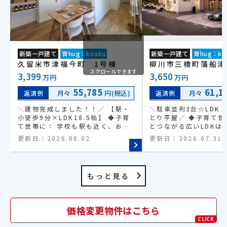
新築一戸建て
育hug：kiraku
新築一戸建て
育hug：kir
久留米市津福今町 1号棟
柳川市三橋町蒲船津
スクロールできます
3,399
3,650
万円
万円
55,785
61,1
月々
円(税込)
月々
返済例
返済例
＼建物完成しました！！／ 【駅・
＼駐車並列3台☆LDK
小徒歩9分×LDK18.5帖】 ◆子育
とり平屋／ ◆子育て世
て世帯に： 学校も駅も近く、お子
とつながる広いLDKは
様の成長を長く見守れる安心の環境
りやすい空間♪ ◆毎日
更新日：
2026.08.02
更新日：
2026.07.31
◆広々リビング： 18.5帖の大空間
に：水回りが直線に並
は、家具を置いてもゆとりたっぷ
動線で移動もスムーズ◎
り！ ◆家事ラク収納： キッチン横
物好きな方に：大容量
のパントリーで、料理の段取りがぐ
やWICなど収納たっぷ
もっと見る
んとスムーズに ◆最大3台駐車：
通学に：柳川駅から天
前面道路との出入りも楽々。毎日の
適アクセスで毎日が快適
運転がストレスフリー ◆最新IoT
のお買い物を楽にした
住宅： スマホ一つで家電を操作。
マートやドラッグスト
価格変更物件はこちら
未来の暮らしがここから始まります
らしやすさ◎ ◆静かで
CLICK
境を求める方に：前面