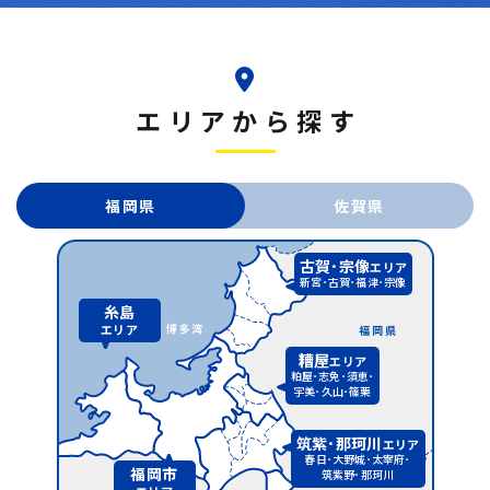
エリアから探す
福岡県
佐賀県
古賀･宗像
エリア
新宮･古賀･福津･宗像
糸島
エリア
糟屋
エリア
粕屋･志免･須恵･
宇美･久山･篠栗
筑紫･那珂川
エリア
春日･大野城･太宰府･
福岡市
筑紫野･那珂川