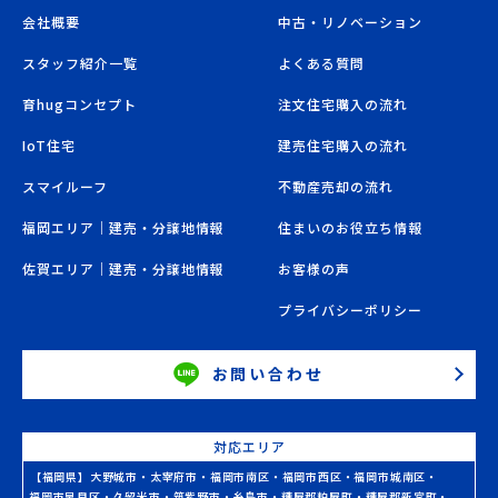
会社概要
中古・リノベーション
スタッフ紹介一覧
よくある質問
育hugコンセプト
注文住宅購入の流れ
IoT住宅
建売住宅購入の流れ
スマイルーフ
不動産売却の流れ
福岡エリア｜建売・分譲地情報
住まいのお役立ち情報
佐賀エリア｜建売・分譲地情報
お客様の声
プライバシーポリシー
お問い合わせ
対応エリア
【福岡県】
大野城市
・
太宰府市
・
福岡市南区
・
福岡市西区
・
福岡市城南区
・
福岡市早良区
・
久留米市
・
筑紫野市
・
糸島市
・
糟屋郡粕屋町
・
糟屋郡新宮町
・