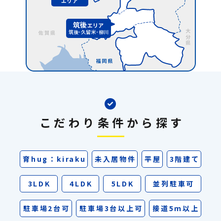
エリア
筑後
エリア
筑後･久留米･柳川
こだわり条件から探す
育hug：kiraku
未入居物件
平屋
3階建て
3LDK
4LDK
5LDK
並列駐車可
駐車場2台可
駐車場3台以上可
接道5ｍ以上