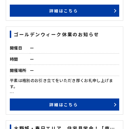
この度、大野城・春日特集ページは令和6年7月31日（水）
詳細はこちら
をもちまして、 情報提供を終了させていただくことになり
ました。
大野城・春日特集ページ終了に伴い、一部の物件情報が非
公開となります。
ゴールデンウィーク休業のお知らせ
お客様には多大なるご不便をおかけすることと存じます
が、何卒ご理解賜りますようお願い申し上げます。
開催日
ー
■大野城・春日特集ページ終了日 令和6年7月31日（水）
時間
ー
また、春日・大野城特集ページ終了後も、引き続き、シア
開催場所
ー
ーズエステートサイト内での物件検索をご利用いただけま
すと幸いです。
平素は格別のお引き立てをいただき厚くお礼申し上げま
す。
誠に勝手ながら2024年5月2日（木）～ 2024年5月5日
詳細はこちら
（日）までお休みを頂きます。
休業期間中にいただいたお問合せについては、営業開始日
以降に順次回答させていただきます。
大野城・春日エリア 住宅見学会！【南ケ
皆様には大変ご不便をおかけいたしますが、何卒ご理解の