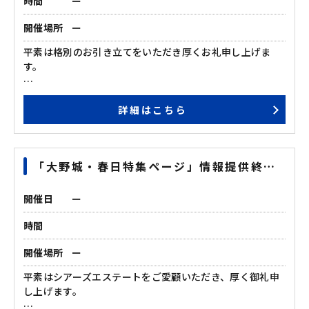
時間
ー
開催場所
ー
平素は格別のお引き立てをいただき厚くお礼申し上げま
す。
誠に勝手ながら2024年8月12日（月）～ 2024年8月16日
詳細はこちら
（金）までお休みを頂きます。
休業期間中にいただいたお問合せについては、営業開始日
以降に順次回答させていただきます。
「大野城・春日特集ページ」情報提供終了
皆様には大変ご不便をおかけいたしますが、何卒ご理解の
のお知らせ
程お願い申し上げます。
開催日
ー
時間
開催場所
ー
平素はシアーズエステートをご愛顧いただき、厚く御礼申
し上げます。