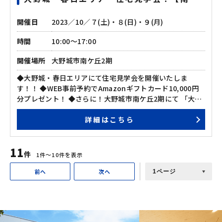
丘にて焼き芋プレゼント♪】
程お願い申し上げます。
開催日
2023／10／７(土)・８(日)・９(月)
時間
10:00～17:00
開催場所
大野城市南ケ丘2期
◆大野城・春日エリアにて住宅見学会を開催いたしま
す！！ ◆WEB事前予約でAmazonギフトカード10,000円
分プレゼント！ ◆さらに！大野城市南ケ丘2期にて 「大抽
選会」及び「おいしい焼き芋🍠」もプレゼント♪ ◆ぜひこ
詳細はこちら
の機会に、ご家族そろってご来場ください♪ その他、見学
会に関するお問い合わせもお気軽にどうぞ。 ☎ 092－504-
1200
11
件
1件〜10件を表示
前へ
次へ