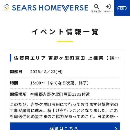
MENU
物件を探す
ログイン
イベント情報一覧
佐賀東エリア 吉野ヶ里町豆田 上棟祭【餅な
げイベント♪】
開催日
2026／8／23(日)
時間
15:00～（なくなり次第、終了）
開催場所
神崎郡吉野ケ里町豆田1333付近
このたび、吉野ケ里町豆田にて行っております分譲住宅の
工事が順調に進み、棟上げを行うこととなりました。これ
も周辺住民の皆さまのご協力があってのこと。日頃の感謝
を込め、餅なげを開催いたします。皆さまお誘いあわせの
詳細はこちら
上、お気軽にお越しくださいませ。 ◆駄菓子＆当たり付き