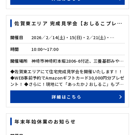
お餅もご用意♪ ◆当たり付きお餅をGetした方には、スタ
バカード(500円分)をプレゼント！ ぜひこの機会に、ご家
族そろってご来場ください♪ その他、見学会に関するお問
佐賀東エリア 完成見学会【おしるこプレゼ
い合わせもお気軽にどうぞ。 ☎ 092-558-2665
ント♪】
開催日
2026／2／14(土)・15(日)・2／21(土)・
22(日)・23(月)
時間
10:00～17:00
開催場所
神埼市神埼町本堀2806-6付近、三養基郡みやき
町東尾1961-1付近
◆佐賀東エリアにて住宅完成見学会を開催いたします！！
◆WEB事前予約でAmazonギフトカード30,000円分プレゼ
ント！ ◆さらに！現地にて「あったか♪おしるこ」もプレ
ゼント♪ ぜひこの機会に、ご家族そろってご来場ください
詳細はこちら
♪ その他、見学会に関するお問い合わせもお気軽にどう
ぞ。 ☎ 092-558-2665
年末年始休業のお知らせ