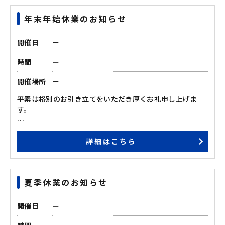
ゴールデンウィーク中のご見学をご希望の方は、お早めの
年末年始休業のお知らせ
ご予約をお願いいたします。
■ゴールデンウィーク期間
開催日
ー
5月3日（土）～ 5月8日（木）
時間
ー
期間中にいただいたお問い合わせについては、5月9日
開催場所
ー
（金）以降、順次ご対応させていただく場合がございま
す。
平素は格別のお引き立てをいただき厚くお礼申し上げま
皆さまにスムーズなご案内ができるよう、スタッフ一同準
す。
備を進めております。
どうぞよろしくお願いいたします。
誠に勝手ながら2024年12月28日（土）～ 2025年1月4日
詳細はこちら
（土）までお休みを頂きます。
休業期間中にいただいたお問合せについては、営業開始日
以降に順次回答させていただきます。
夏季休業のお知らせ
皆様には大変ご不便をおかけいたしますが、何卒ご理解の
程お願い申し上げます。
開催日
ー