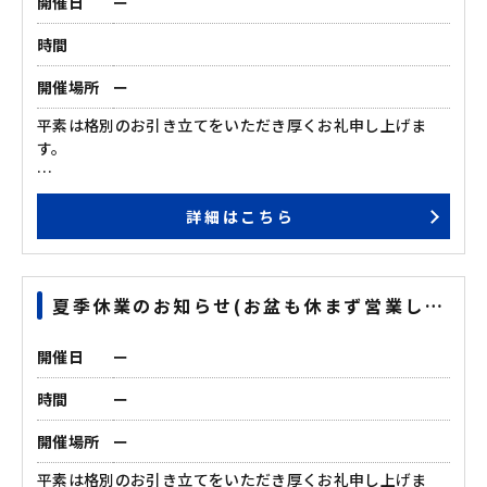
開催日
ー
時間
開催場所
ー
平素は格別のお引き立てをいただき厚くお礼申し上げま
す。
誠に勝手ながら2025年12月28日（日）～ 2026年1月4日
詳細はこちら
（日）の期間を年末年始休業とさせて頂きます。
期間中にいただいたお問い合わせについては、1月5日
（月）以降、順次ご対応させていただきます。
夏季休業のお知らせ(お盆も休まず営業して
皆さまにスムーズなご案内ができるよう、スタッフ一同準
おります)
備を進めております。
どうぞよろしくお願いいたします。
開催日
ー
時間
ー
開催場所
ー
平素は格別のお引き立てをいただき厚くお礼申し上げま