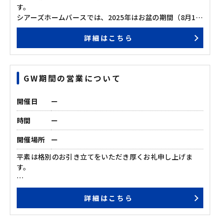
す。
シアーズホームバースでは、2025年はお盆の期間（8月13
日～15日）は、通常通り営業しております。
詳細はこちら
なお、8/13（水）～8/15（金）のお盆期間中は待機してお
りますスタッフの数が少ない場合もありますので、あらか
じめご連絡いただけますと、スムーズにご案内させていた
GW期間の営業について
だけます。
普段は、なかなか休みが取れない方にも、ゆっくりとご見
開催日
ー
学いただけるこの機会に、是非ご来場ください。
皆さまのお越しを、スタッフ一同、心よりお待ちいたして
時間
ー
おります。
開催場所
ー
平素は格別のお引き立てをいただき厚くお礼申し上げま
す。
ゴールデンウィーク期間中は、通常よりもスタッフが少な
詳細はこちら
い体制でのご対応となります。
当日のご予約やお問い合わせにつきましては、ご希望に添
えない場合がございます。