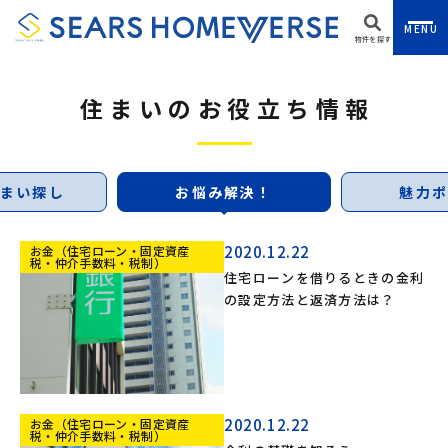
MENU
物件を探す
住まいのお役立ち情報
まい探し
お悩み解決！
魅力ポ
2020.12.22
お金（住宅ローン・固定資産
税・仲介手数料・税制）
住宅ローンを借りるときの金利
の設定方法と返済方法は？
2020.12.22
お金（住宅ローン・固定資産
税・仲介手数料・税制）