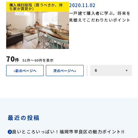
2020.11.02
購入検討段階（買うべきか、持
ち家か賃貸か）
一戸建て購入者に学ぶ。将来を
見据えてこだわりたいポイント
70
件
51件〜60件を表示
«前のページへ
次のページへ»
最近の投稿
良いところいっぱい！福岡市早良区の魅力ポイント!!