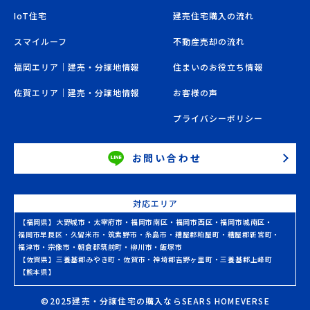
IoT住宅
建売住宅購入の流れ
スマイルーフ
不動産売却の流れ
福岡エリア｜建売・分譲地情報
住まいのお役立ち情報
佐賀エリア｜建売・分譲地情報
お客様の声
プライバシーポリシー
お問い合わせ
対応エリア
【福岡県】
大野城市
・
太宰府市
・
福岡市南区
・
福岡市西区
・
福岡市城南区
・
福岡市早良区
・
久留米市
・
筑紫野市
・
糸島市
・
糟屋郡粕屋町
・
糟屋郡新宮町
・
福津市
・
宗像市
・
朝倉郡筑前町
・
柳川市
・
飯塚市
【佐賀県】
三養基郡みやき町
・
佐賀市
・
神埼郡吉野ヶ里町
・
三養基郡上峰町
【熊本県】
©2025建売・分譲住宅の購入ならSEARS HOMEVERSE