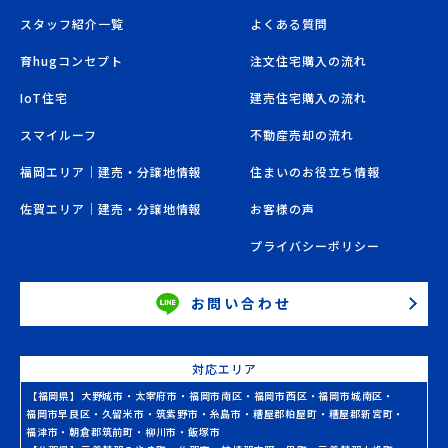
スタッフ紹介一覧
よくある質問
育hugコンセプト
注文住宅購入の流れ
IoT住宅
建売住宅購入の流れ
スマイルーフ
不動産売却の流れ
福岡エリア｜建売・分譲地情報
住まいのお役立ち情報
佐賀エリア｜建売・分譲地情報
お客様の声
プライバシーポリシー
お問い合わせ
対応エリア
【福岡県】
大野城市
・
太宰府市
・
福岡市南区
・
福岡市西区
・
福岡市城南区
・
福岡市早良区
・
久留米市
・
筑紫野市
・
糸島市
・
糟屋郡粕屋町
・
糟屋郡新宮町
・
福津市
・
朝倉郡筑前町
・
柳川市
・
飯塚市