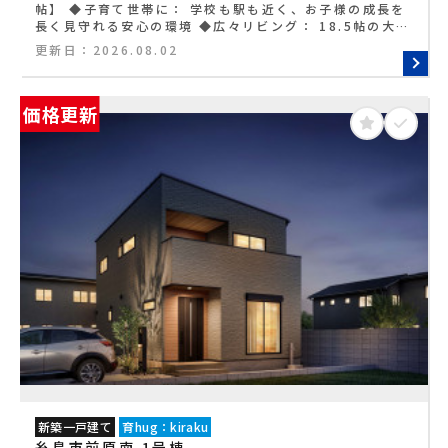
帖】 ◆子育て世帯に： 学校も駅も近く、お子様の成長を
長く見守れる安心の環境 ◆広々リビング： 18.5帖の大空
間は、家具を置いてもゆとりたっぷり！ ◆家事ラク収納：
更新日：
2026.08.02
キッチン横のパントリーで、料理の段取りがぐんとスムー
ズに ◆最大3台駐車： 前面道路との出入りも楽々。毎日の
運転がストレスフリー ◆最新IoT住宅： スマホ一つで家
価格更新
電を操作。未来の暮らしがここから始まります
新築一戸建て
育hug：kiraku
糸島市前原南 1号棟