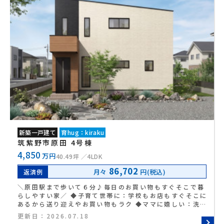
新築一戸建て
育hug：kiraku
筑紫野市原田 4号棟
4,850
万円
40.49坪
4LDK
86,702
月々
円(税込)
返済例
＼原田駅まで歩いて６分♪毎日のお買い物もすぐそこで暮
らしやすい家／ ◆子育て世帯に：学校もお店もすぐそこに
あるから送り迎えやお買い物もラク ◆ママに嬉しい：洗面
と脱衣が別々だからお風呂中も気兼ねなく使えます♪ ◆パ
更新日：
2026.07.18
パに嬉しい：原田駅まで歩いて６分！毎日の通勤がゆった