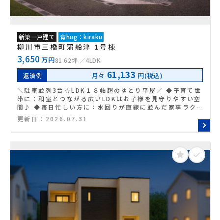
新築一戸建て
育hug：kiraku
柳川市三橋町蒲船津 1号棟
3,650
万円
81.62坪
4LDK
61,133
月々
円(税込)
返済例
＼駐車並列3台☆LDK１８帖超のゆとり平屋／ ◆子育て世
帯に：和室とつながる広いLDKはお子様を見守りやすい空
間♪ ◆毎日忙しい方に：水回りが直線に並んだ家事ラク動
線で移動もスムーズ◎ ◆お買い物好きな方に：大容量のパ
更新日：
2026.07.31
ントリーやWICなど収納たっぷり★ ◆通勤通学に：柳川駅
から天神・博多へ快適アクセスで毎日が快適☆ ◆毎日のお
買い物を楽にしたい方に：ゆめマートやドラッグストアが
近く、暮らしやすさ◎ ◆静かで開放的な環境を求める方
に：前面道路が広く、お車の出し入れもスムーズで安心！