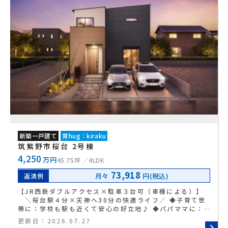
新築一戸建て
育hug：kiraku
筑紫野市桜台 2号棟
4,250
万円
45.75坪
4LDK
73,918
月々
円(税込)
返済例
【JR西鉄ダブルアクセス×駐車３台可（車種による）】
＼桜台駅４分×天神へ30分の快適ライフ／ ◆子育て世
帯に：学校も駅も近くて安心の好立地♪ ◆パパママに：天
神・博多へ30分でお仕事帰りも快適◎ ◆お料理好きに：
更新日：
2026.07.27
大型パントリーで買い溜めもすっきり★ ◆家事ラクに：食