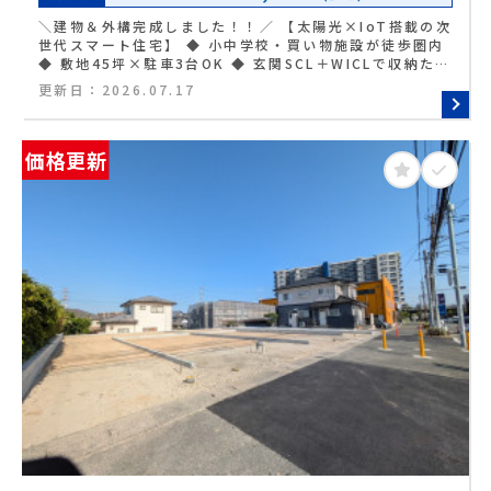
＼建物＆外構完成しました！！／ 【太陽光×IoT搭載の次
世代スマート住宅】 ◆ 小中学校・買い物施設が徒歩圏内
◆ 敷地45坪×駐車3台OK ◆ 玄関SCL＋WICLで収納たっ
ぷり ◆ キッチン横パントリーで家事効率UP ◆ リビング
更新日：
2026.07.17
階段で家族が顔を合わせやすい ◆ 全居室収納付きの
4LDKプラン ◆ 広い洗面室で朝の支度も快適
価格更新