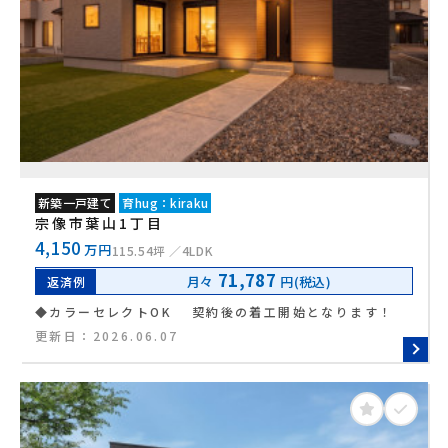
新築一戸建て
育hug：kiraku
宗像市葉山1丁目
4,150
万円
115.54坪
4LDK
71,787
月々
円(税込)
返済例
◆カラーセレクトOK 契約後の着工開始となります！
更新日：
2026.06.07