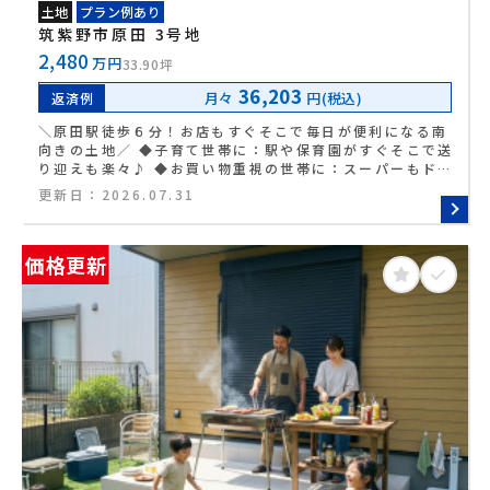
土地
プラン例あり
筑紫野市原田 3号地
2,480
万円
33.90坪
36,203
月々
円(税込)
返済例
＼原田駅徒歩６分！お店もすぐそこで毎日が便利になる南
向きの土地／ ◆子育て世帯に：駅や保育園がすぐそこで送
り迎えも楽々♪ ◆お買い物重視の世帯に：スーパーもドラ
ッグストアもすぐそこ☆ ◆運転が苦手な世帯に：前を通る
更新日：
2026.07.31
道が広々としていて出し入れ安心◎ ◆明るい家を建てたい
世帯に：南向きで太陽の光がたっぷり届く場所★
価格更新