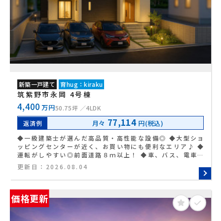
新築一戸建て
育hug：kiraku
筑紫野市永岡 4号棟
4,400
万円
50.75坪
4LDK
77,114
月々
円(税込)
返済例
◆一級建築士が選んだ高品質・高性能な設備◎ ◆大型ショ
ッピングセンターが近く、お買い物にも便利なエリア♪ ◆
運転がしやすい◎前面道路８ｍ以上！ ◆車、バス、電車を
使うご家庭にも嬉しい立地で天神駅までもアクセス良好♪
更新日：
2026.08.04
◆おしゃれなフラットキッチン＆折下天井仕様
価格更新