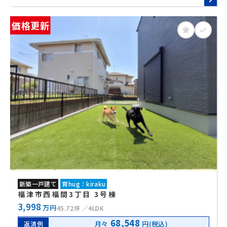
洗機や浴室乾燥など嬉しい設備がたっぷり！ ◆お出かけ好
きに：スマホで鍵もシャッターも動かせて便利☆
価格更新
新築一戸建て
育hug：kiraku
福津市西福間3丁目 3号棟
3,998
万円
45.72坪
4LDK
68,548
月々
円(税込)
返済例