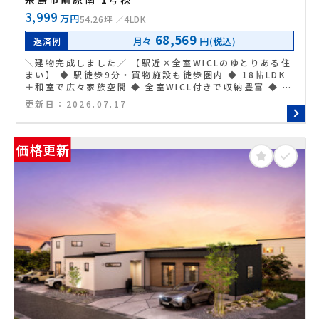
3,999
万円
54.26坪
4LDK
68,569
月々
円(税込)
返済例
＼建物完成しました／ 【駅近×全室WICLのゆとりある住
まい】 ◆ 駅徒歩9分・買物施設も徒歩圏内 ◆ 18帖LDK
＋和室で広々家族空間 ◆ 全室WICL付きで収納豊富 ◆ 縦
列3台駐車OKのゆとりある敷地
更新日：
2026.07.17
価格更新