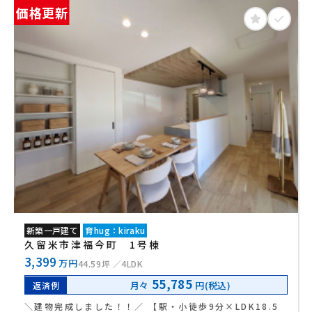
価格更新
新築一戸建て
育hug：kiraku
久留米市津福今町 1号棟
3,399
万円
44.59坪
4LDK
55,785
月々
円(税込)
返済例
＼建物完成しました！！／ 【駅・小徒歩9分×LDK18.5