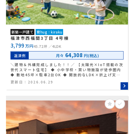
新築一戸建て
育hug：kiraku
福津市西福間3丁目 4号棟
3,799
万円
45.72坪
4LDK
64,308
月々
円(税込)
返済例
＼建物＆外構完成しました！！／ 【太陽光×IoT搭載の次
世代スマート住宅】 ◆ 小中学校・買い物施設が徒歩圏内
◆ 敷地45坪×駐車2台OK ◆ 開放的なLDK×折上げ天井
で明るい空間 ◆ パントリー＋階段下収納で収納力しっか
更新日：
2026.06.29
り ◆ 玄関から水まわりが近い家事ラク動線 ◆ 全居室収
納付きの4LDKプラン ◆ 主寝室はWICL付きの広々空間