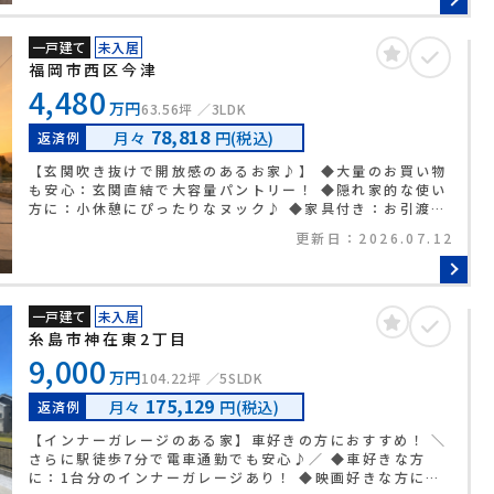
ートで、月々の光熱費をぐっと抑えられます♪ ◆すぐに入
居したい世帯に：2024年10月完成！外構工事済みで、す
一戸建て
未入居
ぐに新生活を始められます。
福岡市西区今津
4,480
万円
63.56坪
3LDK
78,818
月々
円(税込)
返済例
【玄関吹き抜けで開放感のあるお家♪】 ◆大量のお買い物
も安心：玄関直結で大容量パントリー！ ◆隠れ家的な使い
方に：小休憩にぴったりなヌック♪ ◆家具付き：お引渡し
後すぐに新生活をスタートできます◎ ◆お洋服が好きな方
更新日：
2026.07.12
に：家族で使える広々WIC完備☆ ◆エコ重視の方に：5kw
超の太陽光で光熱費を賢くおさえよう♪
一戸建て
未入居
糸島市神在東2丁目
9,000
万円
104.22坪
5SLDK
175,129
月々
円(税込)
返済例
【インナーガレージのある家】車好きの方におすすめ！ ＼
さらに駅徒歩7分で電車通勤でも安心♪／ ◆車好きな方
に：1台分のインナーガレージあり！ ◆映画好きな方に：