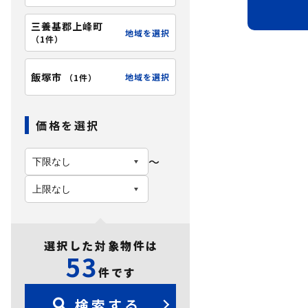
三養基郡上峰町
地域を選択
（
1件
）
飯塚市
地域を選択
（
1件
）
価格を選択
〜
選択した対象物件は
53
件です
検索する