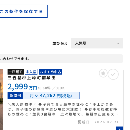
この条件を保存する
並び替え
い合わせできます。
一戸建て
未入居
おすすめ中古
三養基郡上峰町前牟田
2,999
万円
70.60坪
3LDK
47,262
月々
円(税込)
返済例
＼未入居物件／ ◆子育て真っ最中の世帯に：小上がり畳
は、お子様のお昼寝や遊び場に大活躍！ ◆お車を複数お持
ちの世帯に：並列3台駐車＋広々敷地で、毎朝の出庫もス
トレスフリー☆ ◆お片付けを楽にしたい世帯に：WICLや
更新日：
2026.07.21
小屋裏収納など、使う場所に収納があるから散らかりにく
い◎ ◆家計を賢く守りたい世帯に：オール電化×エコキュ