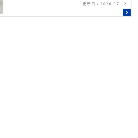
プロジェクター付きシアタールーム♪ ◆家具家電付き：お
更新日：
2026.07.12
引渡し後すぐに新生活をスタートできます◎ ◆家族が増え
ても安心：広々空間が魅力の5SLDK物件☆ ◆エコ重視の
方に：11kw超の太陽光で光熱費を賢くおさえよう♪