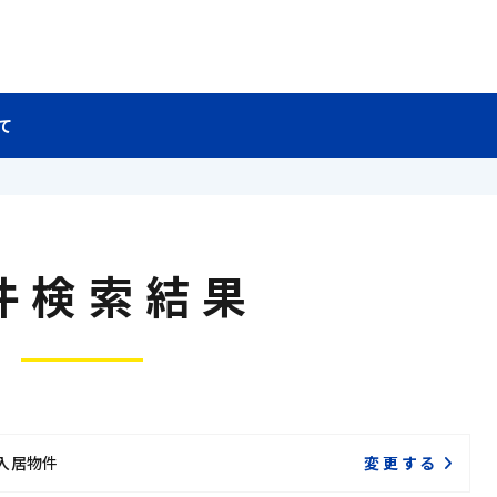
て
件検索結果
入居物件
変更する