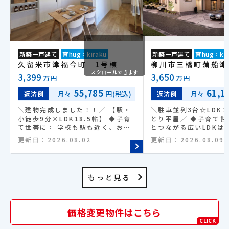
新築一戸建て
育hug：kiraku
新築一戸建て
育hug：kir
久留米市津福今町 1号棟
柳川市三橋町蒲船津
スクロールできます
3,399
3,650
万円
万円
55,785
61,1
月々
円(税込)
月々
返済例
返済例
＼建物完成しました！！／ 【駅・
＼駐車並列3台☆LDK
小徒歩9分×LDK18.5帖】 ◆子育
とり平屋／ ◆子育て世
て世帯に： 学校も駅も近く、お子
とつながる広いLDKは
様の成長を長く見守れる安心の環境
りやすい空間♪ ◆毎日
更新日：
2026.08.02
更新日：
2026.08.09
◆広々リビング： 18.5帖の大空間
に：水回りが直線に並
は、家具を置いてもゆとりたっぷ
動線で移動もスムーズ◎
り！ ◆家事ラク収納： キッチン横
物好きな方に：大容量
のパントリーで、料理の段取りがぐ
やWICなど収納たっぷ
もっと見る
んとスムーズに ◆最大3台駐車：
通学に：柳川駅から天
前面道路との出入りも楽々。毎日の
適アクセスで毎日が快適
運転がストレスフリー ◆最新IoT
のお買い物を楽にした
住宅： スマホ一つで家電を操作。
マートやドラッグスト
価格変更物件はこちら
未来の暮らしがここから始まります
らしやすさ◎ ◆静かで
CLICK
境を求める方に：前面