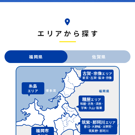
エリアから探す
福岡県
佐賀県
古賀･宗像
エリア
新宮･古賀･福津･宗像
糸島
エリア
糟屋
エリア
粕屋･志免･須恵･
宇美･久山･篠栗
筑紫･那珂川
エリア
春日･大野城･太宰府･
福岡市
筑紫野･那珂川