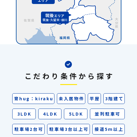
エリア
筑後
エリア
筑後･久留米･柳川
こだわり条件から探す
育hug：kiraku
未入居物件
平屋
3階建て
3LDK
4LDK
5LDK
並列駐車可
駐車場2台可
駐車場3台以上可
接道5ｍ以上