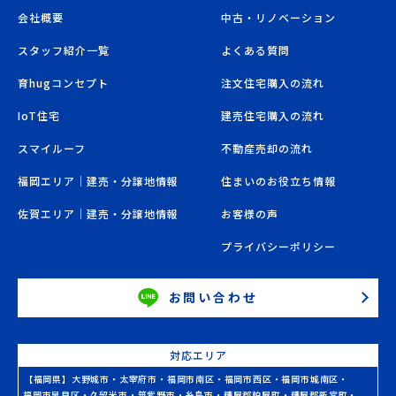
会社概要
中古・リノベーション
スタッフ紹介一覧
よくある質問
育hugコンセプト
注文住宅購入の流れ
IoT住宅
建売住宅購入の流れ
スマイルーフ
不動産売却の流れ
福岡エリア｜建売・分譲地情報
住まいのお役立ち情報
佐賀エリア｜建売・分譲地情報
お客様の声
プライバシーポリシー
お問い合わせ
対応エリア
【福岡県】
大野城市
・
太宰府市
・
福岡市南区
・
福岡市西区
・
福岡市城南区
・
福岡市早良区
・
久留米市
・
筑紫野市
・
糸島市
・
糟屋郡粕屋町
・
糟屋郡新宮町
・